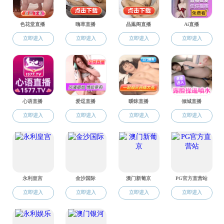
优雅，
遇见更
时间见
活着，
人生处
生活的
岁月无