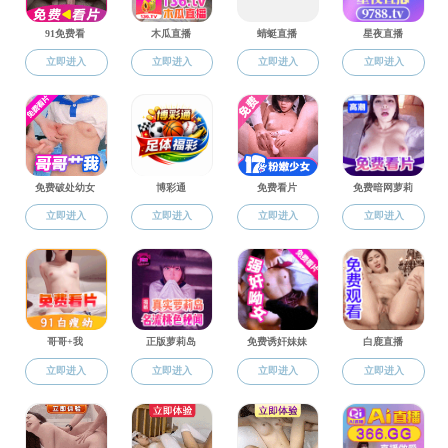
当前位置：
91
学生工作
给大脑
学工动态
踏破铁
心理教育
迷雾需
就业化工
酝酿效
创新创业
在生活
科普化工
让“子弹
幸福无
幸福