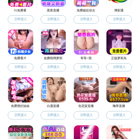
当前位置：
91
学生工作
学工动态
心理教育
就业化工
创新创业
科普化工